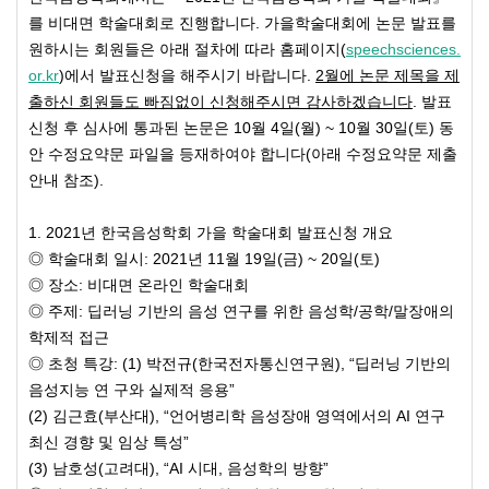
를 비대면 학술대회로 진행합니다. 가을학술대회에 논문 발표를
원하시는 회원들은 아래 절차에 따라 홈페이지(
speechsciences.
or.kr
)에서 발표신청을 해주시기 바랍니다.
2
월에 논문 제목을 제
출하신 회원들도 빠짐없이 신청해주시면 감사하겠습니다
. 발표
신청 후 심사에 통과된 논문은 10월 4일(월) ~ 10월 30일(토) 동
안 수정요약문 파일을 등재하여야 합니다(아래 수정요약문 제출
안내 참조).
1. 2021년 한국음성학회 가을 학술대회 발표신청 개요
◎ 학술대회 일시: 2021년 11월 19일(금) ~ 20일(토)
◎ 장소: 비대면 온라인 학술대회
◎ 주제: 딥러닝 기반의 음성 연구를 위한 음성학/공학/말장애의
학제적 접근
◎ 초청 특강: (1) 박전규(한국전자통신연구원), “딥러닝 기반의
음성지능 연 구와 실제적 응용”
(2) 김근효(부산대), “언어병리학 음성장애 영역에서의 AI 연구
최신 경향 및 임상 특성”
(3) 남호성(고려대), “AI 시대, 음성학의 방향”