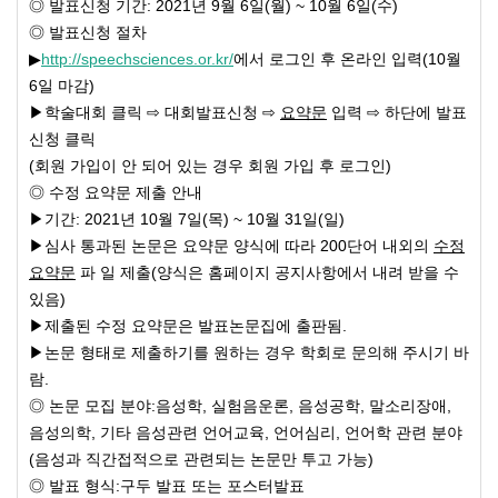
◎ 발표신청 기간: 2021년 9월 6일(월) ~ 10월 6일(수)
◎ 발표신청 절차
▶
http://speechsciences.or.kr/
에서 로그인 후 온라인 입력(10월
6일 마감)
▶학술대회 클릭 ⇨ 대회발표신청 ⇨
요약문
입력 ⇨ 하단에 발표
신청 클릭
(회원 가입이 안 되어 있는 경우 회원 가입 후 로그인)
◎ 수정 요약문 제출 안내
▶기간: 2021년 10월 7일(목) ~ 10월 31일(일)
▶심사 통과된 논문은 요약문 양식에 따라 200단어 내외의
수정
요약문
파 일 제출(양식은 홈페이지 공지사항에서 내려 받을 수
있음)
▶제출된 수정 요약문은 발표논문집에 출판됨.
▶논문 형태로 제출하기를 원하는 경우 학회로 문의해 주시기 바
람.
◎ 논문 모집 분야:음성학, 실험음운론, 음성공학, 말소리장애,
음성의학, 기타 음성관련 언어교육, 언어심리, 언어학 관련 분야
(음성과 직간접적으로 관련되는 논문만 투고 가능)
◎ 발표 형식:구두 발표 또는 포스터발표