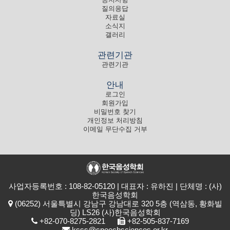
질의응답
자료실
소식지
갤러리
관련기관
관련기관
안내
로그인
회원가입
비밀번호 찾기
개인정보 처리방침
이메일 무단수집 거부
사업자등록번호 : 108-82-05120 | 대표자 : 유하진 | 단체명 : (사)
한국음성학회
(06252) 서울특별시 강남구 강남대로 320 5층 (역삼동, 황화빌
딩) LS26 (사)한국음성학회
+82-070-8275-2821
+82-505-837-7169
ksss@speechsciences.or.kr