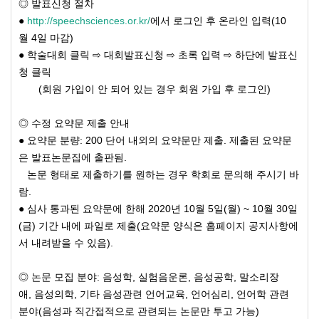
◎ 발표신청 절차
●
http://speechsciences.or.kr/
에서 로그인 후 온라인 입력(10
월 4일 마감)
● 학술대회 클릭 ⇨ 대회발표신청 ⇨ 초록 입력 ⇨ 하단에 발표신
청 클릭
(회원 가입이 안 되어 있는 경우 회원 가입 후 로그인)
◎ 수정 요약문 제출 안내
● 요약문 분량: 200 단어 내외의 요약문만 제출. 제출된 요약문
은 발표논문집에 출판됨.
논문 형태로 제출하기를 원하는 경우 학회로 문의해 주시기 바
람.
● 심사 통과된 요약문에 한해 2020년 10월 5일(월) ~ 10월 30일
(금) 기간 내에 파일로 제출(요약문 양식은 홈페이지 공지사항에
서 내려받을 수 있음).
◎ 논문 모집 분야: 음성학, 실험음운론, 음성공학, 말소리장
애, 음성의학, 기타 음성관련 언어교육, 언어심리, 언어학 관련
분야(음성과 직간접적으로 관련되는 논문만 투고 가능)