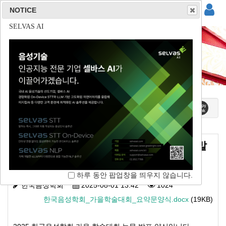
NOTICE
NOTICE
NOTICE
NOTICE
(주)사운드마인드
(주)튜터러스랩스
(주)리드스피커코리아
SELVAS AI
자료실
홈 / 커뮤니티 / 자료실
2025 한국음성학회 가을 학술대회 논문 발
표 양식
하루 동안 팝업창을 띄우지 않습니다.
하루 동안 팝업창을 띄우지 않습니다.
하루 동안 팝업창을 띄우지 않습니다.
하루 동안 팝업창을 띄우지 않습니다.
한국음성학회
2025-08-01 13:42
1024
한국음성학회_가을학술대회_요약문양식.docx
(19KB)