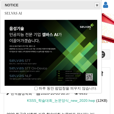
NOTICE
NOTICE
NOTICE
NOTICE
(주)사운드마인드
(주)튜터러스랩스
(주)리드스피커코리아
SELVAS AI
자료실
홈 / 커뮤니티 / 자료실
2020 한국음성학회 가을 학술대회 논문발
표 양식
하루 동안 팝업창을 띄우지 않습니다.
하루 동안 팝업창을 띄우지 않습니다.
하루 동안 팝업창을 띄우지 않습니다.
하루 동안 팝업창을 띄우지 않습니다.
한국음성학회
2020-10-05 08:57
4495
KSSS_학술대회_논문양식_new_2020.hwp
(12KB)